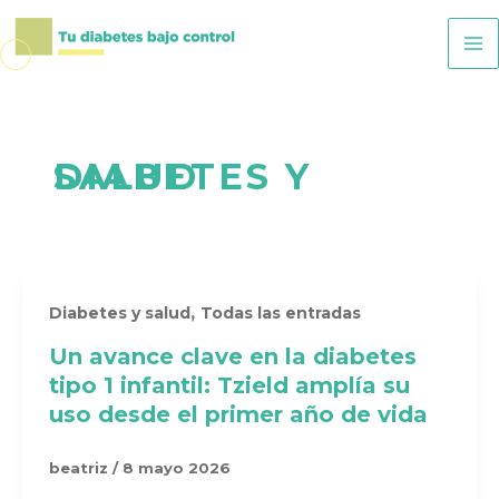
Ir
Paginación
Ma
al
de
M
contenido
entradas
DIABETES Y SALUD
,
Diabetes y salud
Todas las entradas
Un avance clave en la diabetes
tipo 1 infantil: Tzield amplía su
uso desde el primer año de vida
beatriz
/
8 mayo 2026