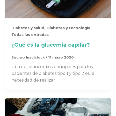
,
,
Diabetes y salud
Diabetes y tecnología
Todas las entradas
¿Qué es la glucemia capilar?
Equipo Insulclock
/
11 mayo 2020
Una de los incordios principales para los
pacientes de diabetes tipo 1 y tipo 2 es la
necesidad de realizar