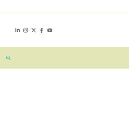
Buscar